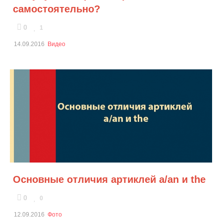
самостоятельно?
0
1
14.09.2016
Видео
Основные отличия артиклей a/an и the
0
0
12.09.2016
Фото